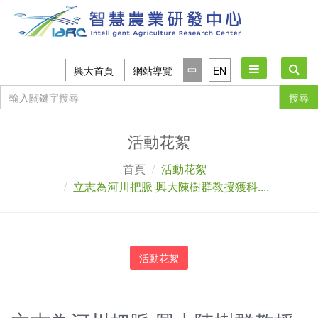
Toggle
興大首頁
網站導覽
中
EN
navigation
搜尋
活動花絮
首頁
活動花絮
立志為河川把脈 興大陳樹群教授獲科....
活動花絮