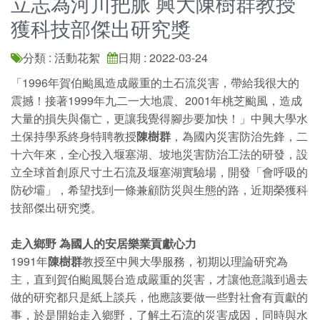
立志為河川把脈 興大陳樹群教授
獲科技部傑出研究獎
分類 : 活動花絮
日期 : 2022-03-24
「1996年賀伯颱風造成嚴重的土石流災害，帶給我很大的
震撼！接著1999年九二一大地震、2001年桃芝颱風，造成
大量的損失與傷亡，更讓我覺得腳步要加快！」中興大學水
土保持學系終身特聘教授
陳樹群
，為國內災害防治先鋒，二
十六年來，全心投入堰塞湖、坡地災害防治工法的研發，設
立全球首創原尺寸土石流及堰塞湖實驗場，開發「會呼吸的
防砂壩」，希望找到一條兼顧防災與生態的路，近期榮獲科
技部傑出研究獎。
走入鄉野 為國人的安居樂業貢獻心力
1991年
陳樹群
教授至中興大學服務，初期以理論研究為
主，直到賀伯颱風襲台造成嚴重的災害，才讓他意識到過去
做的研究都只是紙上談兵，他應該要做一些對社會有貢獻的
事，於是開始走入鄉野，了解土石流的災害成因，同時與水