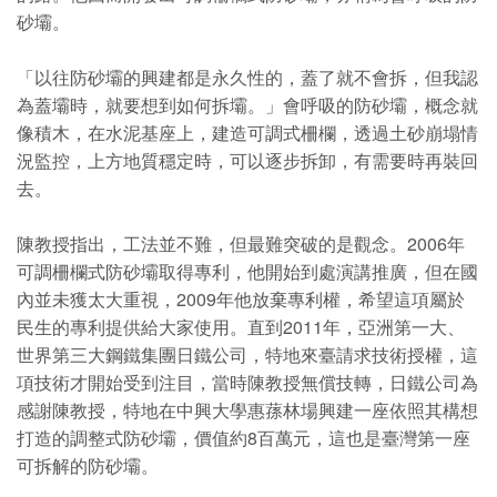
砂壩。
「以往防砂壩的興建都是永久性的，蓋了就不會拆，但我認
為蓋壩時，就要想到如何拆壩。」會呼吸的防砂壩，概念就
像積木，在水泥基座上，建造可調式柵欄，透過土砂崩塌情
況監控，上方地質穩定時，可以逐步拆卸，有需要時再裝回
去。
陳教授指出，工法並不難，但最難突破的是觀念。2006年
可調柵欄式防砂壩取得專利，他開始到處演講推廣，但在國
內並未獲太大重視，2009年他放棄專利權，希望這項屬於
民生的專利提供給大家使用。直到2011年，亞洲第一大、
世界第三大鋼鐵集團日鐵公司，特地來臺請求技術授權，這
項技術才開始受到注目，當時陳教授無償技轉，日鐵公司為
感謝陳教授，特地在中興大學惠蓀林場興建一座依照其構想
打造的調整式防砂壩，價值約8百萬元，這也是臺灣第一座
可拆解的防砂壩。