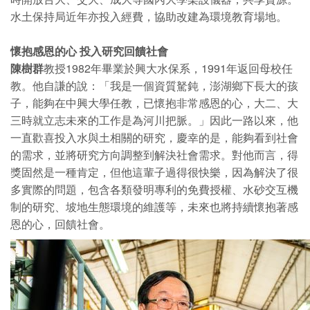
水土保持局近年亦投入經費，協助改建為環境教育場地。
懷抱感恩的心 投入研究回饋社會
陳樹群
教授1982年畢業於興大水保系，1991年返回母校任
教。他自謙的說：「我是一個資質駑鈍，澎湖鄉下長大的孩
子，能夠在中興大學任教，已懷抱非常感恩的心，大二、大
三時就立志未來的工作是為河川把脈。」因此一路以來，他
一直歡喜投入水與土相關的研究，慶幸的是，能夠看到社會
的需求，並將研究方向調整到解決社會需求。對他而言，得
獎固然是一種肯定，但他這輩子過得很快樂，因為解決了很
多實際的問題，包含各類發明專利的免費授權、水砂交互機
制的研究、坡地生態環境的維護等，未來也將持續懷抱著感
恩的心，回饋社會。