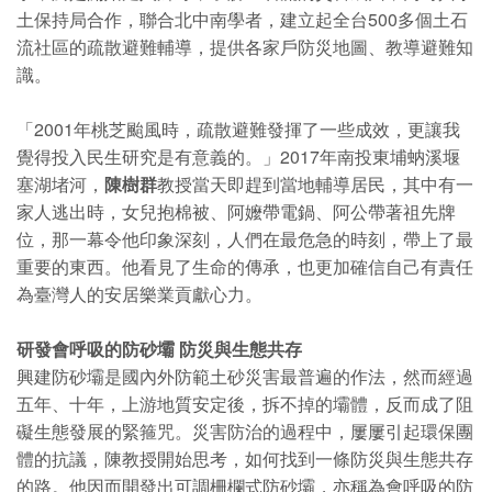
土保持局合作，聯合北中南學者，建立起全台500多個土石
流社區的疏散避難輔導，提供各家戶防災地圖、教導避難知
識。
「2001年桃芝颱風時，疏散避難發揮了一些成效，更讓我
覺得投入民生研究是有意義的。」2017年南投東埔蚋溪堰
塞湖堵河，
陳樹群
教授當天即趕到當地輔導居民，其中有一
家人逃出時，女兒抱棉被、阿嬤帶電鍋、阿公帶著祖先牌
位，那一幕令他印象深刻，人們在最危急的時刻，帶上了最
重要的東西。他看見了生命的傳承，也更加確信自己有責任
為臺灣人的安居樂業貢獻心力。
研發會呼吸的防砂壩 防災與生態共存
興建防砂壩是國內外防範土砂災害最普遍的作法，然而經過
五年、十年，上游地質安定後，拆不掉的壩體，反而成了阻
礙生態發展的緊箍咒。災害防治的過程中，屢屢引起環保團
體的抗議，陳教授開始思考，如何找到一條防災與生態共存
的路。他因而開發出可調柵欄式防砂壩，亦稱為會呼吸的防