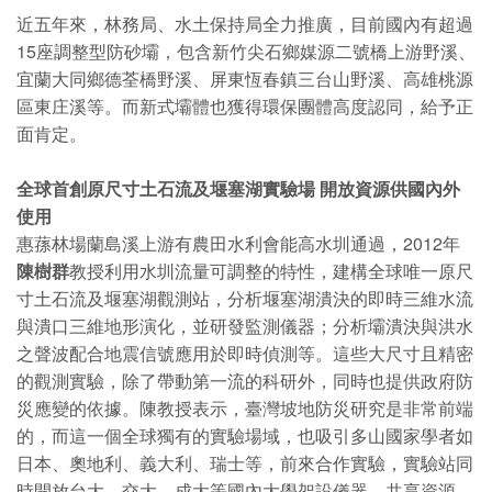
近五年來，林務局、水土保持局全力推廣，目前國內有超過
15座調整型防砂壩，包含新竹尖石鄉媒源二號橋上游野溪、
宜蘭大同鄉德荃橋野溪、屏東恆春鎮三台山野溪、高雄桃源
區東庄溪等。而新式壩體也獲得環保團體高度認同，給予正
面肯定。
全球首創原尺寸土石流及堰塞湖實驗場 開放資源供國內外
使用
惠蓀林場蘭島溪上游有農田水利會能高水圳通過，2012年
陳樹群
教授利用水圳流量可調整的特性，建構全球唯一原尺
寸土石流及堰塞湖觀測站，分析堰塞湖潰決的即時三維水流
與潰口三維地形演化，並研發監測儀器；分析壩潰決與洪水
之聲波配合地震信號應用於即時偵測等。這些大尺寸且精密
的觀測實驗，除了帶動第一流的科研外，同時也提供政府防
災應變的依據。陳教授表示，臺灣坡地防災研究是非常前端
的，而這一個全球獨有的實驗場域，也吸引多山國家學者如
日本、奧地利、義大利、瑞士等，前來合作實驗，實驗站同
時開放台大、交大、成大等國內大學架設儀器，共享資源。