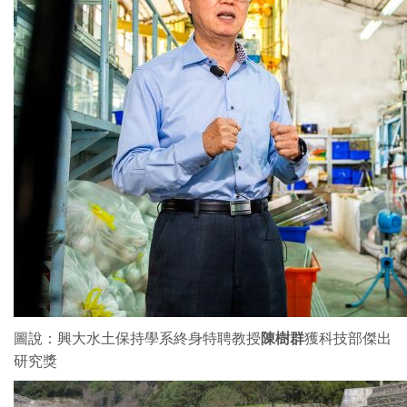
圖說：興大水土保持學系終身特聘教授
陳樹群
獲科技部傑出
研究獎