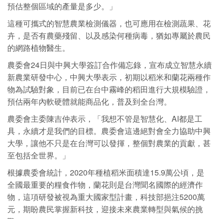
預估整個區域的產量是多少。」
這種可攜式的智慧農業檢測儀器，也可應用在檢測蔬果、花
卉，是否有農藥殘留、以及感染何種病毒，猶如專屬於農民
的網路植物醫生。
農委會24日與中興大學簽訂合作備忘錄，宣布成立智慧永續
新農業研發中心，中興大學表示，初期以稻米和蘭花兩種作
物為試驗對象，目前已在台中霧峰的稻田進行大規模驗證，
預估兩年內軟硬體就能商品化，普及到全台灣。
農委會主委陳吉仲表示，「我想不管是智慧化、AI都是工
具，永續才是我們的目標。農委會這邊絕對會全力協助中興
大學，讓他不只是在台灣可以發揮，整個對農業的貢獻，甚
至包括全世界。」
根據農委會統計，2020年種植稻米面積達15.9萬公頃，是
全國最重要的糧食作物，蘭花則是台灣聞名國際的經濟作
物，這項研發被視為重大國家型計畫，科技部挹注5200萬
元，期盼農民掌握新科技，迎接未來農業轉型與氣候的挑