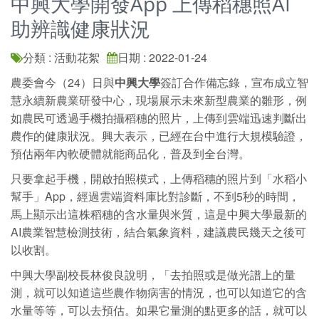
中興大學開發App 上傳稻穗照AI
助辨識健康狀況
分類 : 活動花絮
日期 : 2022-01-24
農委會今（24）日與
中興大學
簽訂合作備忘錄，宣布成立智
慧永續新農業研發中心，現場展示未來新型農業的雛形，例
如農民可透過手機拍攝稻穗的照片，上傳到雲端迅速判斷出
農作的健康狀況。興大表示，已經在台中進行大規模驗證，
預估兩年內軟硬體就能商品化，普及到全台灣。
只要拿起手機，開啟拍照模式，上傳稻穗的照片到「水稻小
幫手」App，經過雲端資料庫比對診斷，不到5秒的時間，
馬上顯示出這株稻穗的含水量與米質，這是中興大學最新的
AI農業智慧檢測技術，結合氣象資料，建議農民幾天之後可
以收割。
中興大學副校長林俊良說明，「去拍照或是做光譜上的量
測，就可以知道這些農作物病害的情況，也可以知道它的含
水量等等，可以去預估。如果它量測的點更多的話，就可以