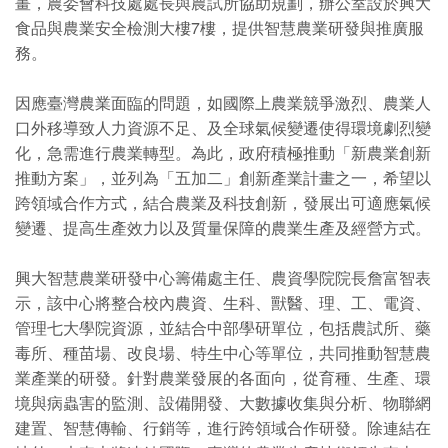
畫，農委會科技處處長與農試所協助規劃，辦公室設於興大
食品與農業安全檢測大樓7樓，提供智慧農業研發與推廣服
務。
因應臺灣農業面臨的問題，如國際上農業競爭激烈、農業人
口外移導致人力資源不足、及全球氣候變遷使得環境劇烈變
化，急需進行農業轉型。為此，政府積極推動「新農業創新
推動方案」，並列為「五加二」創新產業計畫之一，希望以
跨領域合作方式，結合農業及科技創新，發展出可適應氣候
變遷、提高生產效力以及質量保障的農業生產及經營方式。
興大智慧農業研發中心籌備處主任、農資學院院長詹富智表
示，該中心將整合校內農資、生科、獸醫、理、工、電資、
管理七大學院資源，並結合中部學研單位，包括農試所、藥
毒所、種苗場、改良場、特生中心等單位，共同推動智慧農
業產業的研發。針對農業發展的各面向，從育種、生產、環
境與病蟲害的監測、設備開發、大數據收集與分析、物聯網
建置、智慧傳輸、行銷等，進行跨領域合作研發。除連結在