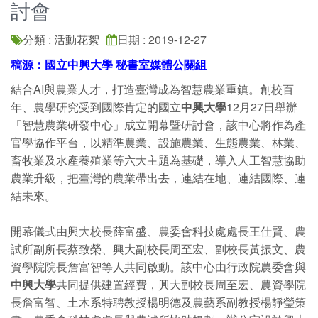
討會
分類 : 活動花絮
日期 : 2019-12-27
稿源：國立中興大學 秘書室媒體公關組
結合AI與農業人才，打造臺灣成為智慧農業重鎮。創校百
年、農學研究受到國際肯定的國立
中興大學
12月27日舉辦
「智慧農業研發中心」成立開幕暨研討會，該中心將作為產
官學協作平台，以精準農業、設施農業、生態農業、林業、
畜牧業及水產養殖業等六大主題為基礎，導入人工智慧協助
農業升級，把臺灣的農業帶出去，連結在地、連結國際、連
結未來。
開幕儀式由興大校長薛富盛、農委會科技處處長王仕賢、農
試所副所長蔡致榮、興大副校長周至宏、副校長黃振文、農
資學院院長詹富智等人共同啟動。該中心由行政院農委會與
中興大學
共同提供建置經費，興大副校長周至宏、農資學院
長詹富智、土木系特聘教授楊明德及農藝系副教授楊靜瑩策