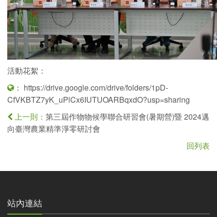
活動花絮：
：
https://drive.google.com/drive/folders/1pD-
CfVKBTZ7yK_uPlCx6IUTUOARBqxdO?usp=sharing
第三屆作物物候學聯合研習會(暑期營)暨 2024邁
上一則：
向臺灣農業精準淨零研討會
回列表
站內連結