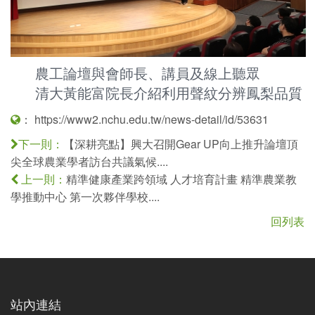
農工論壇與會師長、講員及線上聽眾
清大黃能富院長介紹利用聲紋分辨鳳梨品質
：
https://www2.nchu.edu.tw/news-detail/id/53631
【深耕亮點】興大召開Gear UP向上推升論壇頂
下一則：
尖全球農業學者訪台共議氣候....
精準健康產業跨領域 人才培育計畫 精準農業教
上一則：
學推動中心 第一次夥伴學校....
回列表
站內連結