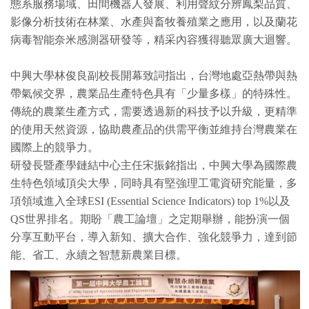
態系服務場域、田間機器人發展、利用聲紋分辨鳳梨品質、
影像分析技術在林業、水產與畜牧養殖業之應用，以及蘭花
病毒智能奈米感測器研發等，精采內容獲得聽眾廣大迴響。
中興大學林俊良副校長開幕致詞指出，台灣地處亞熱帶與熱
帶氣候交界，農業品生產特色具有「少量多樣」的特殊性。
傳統的農業生產方式，需要透過新的科技予以升級，更精準
的使用天然資源，協助農產品的供需平衡並維持台灣農業在
國際上的競爭力。
研發長暨產學鏈結中心主任宋振銘指出，中興大學為國際農
生特色領域頂尖大學，同時具有堅強理工電資研究能量，多
項領域進入全球ESI (Essential Science Indicators) top 1%以及
QS世界排名。期盼「農工論壇」之定期舉辦，能扮演一個
分享互動平台，導入新知、擴大合作、強化競爭力，達到節
能、省工、永續之智慧新農業目標。