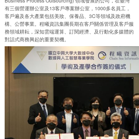
Business Process Outsourcing) 領域發展的公司，在臺灣
有三個營運辦公室及13客戶專案辦公室，1000多名員工，
客戶遍及各大產業包括美妝、保養品、3C等領域及政府機
構、公營事業。程曦資訊集團長期在客戶關係管理及客戶服
務領域耕耘，深知雲端運算、訂閱經濟、及行動化多媒體的
對話式商務興起的重要契機。