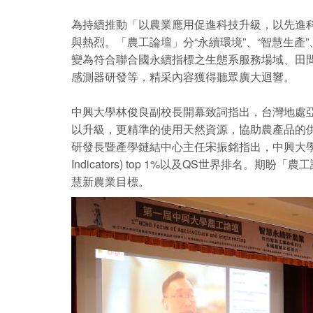
為持續推動「以農業應用促進科技升級，以先進
與熱烈。「農工論壇」分“永續環境”、“智慧生
變為符合聯合國永續指標之生態系服務場域、田
感測器研發等，精采內容獲得聽眾廣大迴響。
中興大學林俊良副校長開幕致詞指出，台灣地處
以升級，更精準的使用天然資源，協助農產品的
研發長暨產學鏈結中心主任宋振銘指出，中興大學為國際
Indicators) top 1%以及QS世界
慧新農業目標。