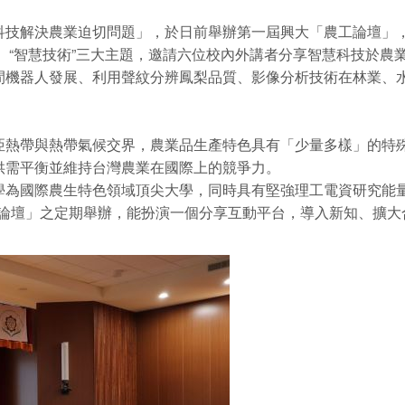
科技解決農業迫切問題」，於日前舉辦第一屆興大「農工論壇」
產”、“智慧技術”三大主題，邀請六位校內外講者分享智慧科技於
間機器人發展、利用聲紋分辨鳳梨品質、影像分析技術在林業、
亞熱帶與熱帶氣候交界，農業品生產特色具有「少量多樣」的特
供需平衡並維持台灣農業在國際上的競爭力。
農生特色領域頂尖大學，同時具有堅強理工電資研究能量，多項領域進入全
排名。期盼「農工論壇」之定期舉辦，能扮演一個分享互動平台，導入新知