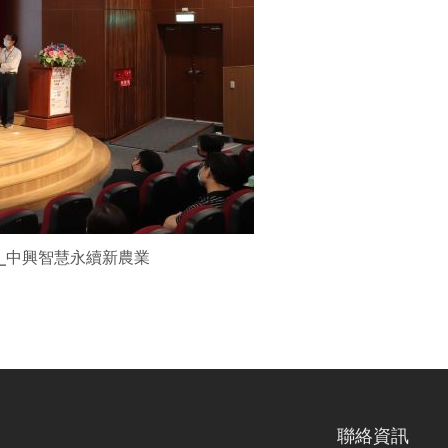
不悶』╴中興智慧永續新農業
聯絡資訊