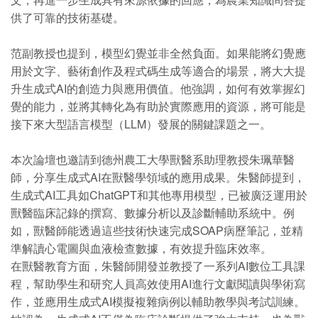
供了可靠的技術基礎。
范副教授也提到，模型幻覺並非全然負面。如果能將幻覺應
用於文字、藝術創作及程式碼生成等適合的場景，將大大提
升生成式AI的創造力與應用價值。他強調，如何有效掌握幻
覺的能力，並將其轉化為有助於實際應用的資源，將可能是
接下來大型語言模型（LLM）發展的關鍵課題之一。
本次論壇也邀請到德州農工大學獸醫系助理教授朱珮華醫
師，分享生成式AI在獸醫學領域的應用成果。朱醫師提到，
生成式AI工具如ChatGPT和其他專用模型，已被廣泛運用於
獸醫臨床記錄的撰寫、數據分析以及診斷輔助系統中。例
如，獸醫師能透過這些技術快速完成SOAP病歷筆記，並精
準解讀心電圖與血液檢查數據，有效提升臨床效率。
在獸醫教育方面，朱醫師開發並教授了一系列AI數位工具課
程，幫助學生和研究人員高效使用AI進行文獻閱讀與學術寫
作，並應用生成式AI模擬複雜病例以輔助教學與考試訓練。