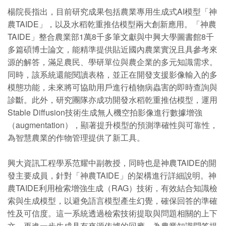
楊院長指出，目前研究成果包括農業專用生成式AI模型「神
農TAIDE」，以及水稻乾重推估模型兩大創新應用。「神農
TAIDE」整合農業部1萬8千多筆文獻與中興大學圖書館8千
多篇碩博士論文，能精準提供貼近國內農業實況且具參考來
源的解答，滿足農民、學研單位與農企業的多元知識需求。
同時，該系統還能閱讀表格，並正在開發支援影像輸入的多
模態功能，未來將可協助用戶進行植物病蟲害的即時查詢與
診斷。此外，研究團隊亦成功開發水稻乾重推估模型，運用
Stable Diffusion技術生成無人機空拍影像進行數據增強
（augmentation），顯著提升模型的預測準確性與可靠性，
為智慧農業的作物管理提供了新工具。
興大資訊工程學系范耀中副教授，同時也是神農TAIDE的開
發主要成員，針對「神農TAIDE」的架構進行詳細說明。神
農TAIDE利用檢索增強生成（RAG）技術，有效結合知識檢
索與生成模型，以避免語言模型產生幻覺，確保回答的準確
性及可信度。這一系統透過檢索技術提取與問題相關的上下
文，再進一步生成具有來源依據的回應，為農業知識問答提