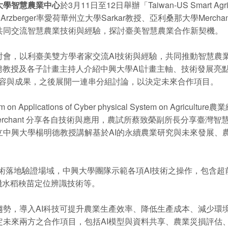
大學智慧農業中心
於3月11日至12日舉辦「Taiwan-US Smart A
Dr. Arzberger率愛荷華州立大學Sarkar教授、亞利桑那大學M
共同交流智慧農業技術與經驗，探討臺美智慧農業合作新契機。
討會，以利臺美雙方學者家交流AI技術與經驗，共同推動智慧農
德特聘教授及各子計畫主持人介紹中興大學AI計畫主軸、技術發展亮
計畫內容與成果，之後展開一連串分組討論，以決定未來合作項目。
ications of Cyber physical System on Agricultu
 Sarkar、Dr. Merchant 分享各自技術與應用，農試所蔡致榮副
latform、國立中興大學楊明德教授講解基於AI的永續農業研究與未來
之技術落地驗證場域，中興大學團隊示範各項AI技術之操作，包含
人機水稻秧苗定位辨識技術等。
趨勢，導入AI科技可提升農業生產效率、降低生產成本、減少環
未來兩方之合作項目，包括AI模型與資料共享、農業災損評估、