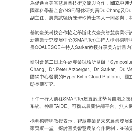
為促進台美智慧農業技術交流與合作，
國立中興
國家科學基金會(NSF)退休研究員Dr. Chang及
副主任、農業試驗所陳琦玲博士等人一同參與，
基於臺美科技合作協定舉辦此次臺美智慧農業研
新農業研究發展中心(SMARTer)主持人楊明
畫COALESCE主持人Sarkar教授分享美方
研討會第二日上午於農業試驗所舉辦「Symposium on Appl
Chang、Dr. Peter Arzberger、Dr.
國網中心發展的Hyper Kylin Cloud P
態長期研究。
下午一行人前往SMARTer建置於北勢育苗場
系統、神農TAIDE、可攜式農藥快篩平台、無
楊明德特聘教授表示，智慧農業是未來農業發展
家齊聚一堂，探討臺美智慧農業合作機制，並確定