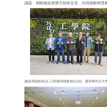
議題，期盼能促進雙方技術交流，共同推動智慧
施因澤副校長(左三)與楊明德教授(左四)、愛荷華州立大學S