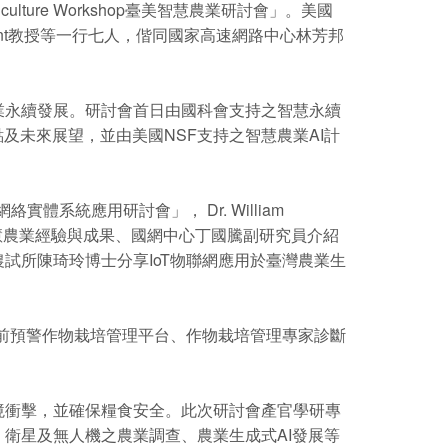
griculture Workshop臺美智慧農業研討會」。美國
erchant教授等一行七人，偕同國家高速網路中心林芳邦
業永續發展。研討會首日由國科會支持之智慧永續
點及未來展望，並由美國NSF支持之智慧農業AI計
re農業網絡實體系統應用研討會」， Dr. William
所長分享臺灣智慧農業經驗與成果、國網中心丁國騰副研究員介紹
發展、農試所陳琦玲博士分享IoT物聯網應用於臺灣農業生
超前預警作物栽培管理平台、作物栽培管理專家診斷
境衝擊，並確保糧食安全。此次研討會產官學研專
衛星及無人機之農業調查、農業生成式AI發展等