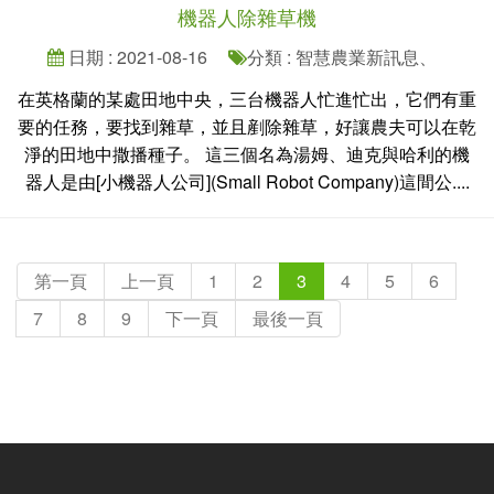
機器人除雜草機
日期 : 2021-08-16
分類 : 智慧農業新訊息、
在英格蘭的某處田地中央，三台機器人忙進忙出，它們有重
要的任務，要找到雜草，並且剷除雜草，好讓農夫可以在乾
淨的田地中撒播種子。 這三個名為湯姆、迪克與哈利的機
器人是由[小機器人公司](Small Robot Company)這間公....
第一頁
上一頁
1
2
3
4
5
6
7
8
9
下一頁
最後一頁