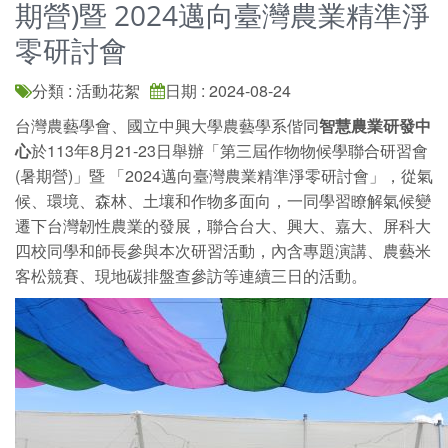
期營)暨 2024邁向臺灣農業精準淨
零研討會
分類 : 活動花絮
日期 : 2024-08-24
台灣農藝學會、國立中興大學農藝學系偕同
智慧農業研發中
心
於113年8月21-23日舉辦「第三屆作物物候學聯合研習會
(暑期營)」暨 「2024邁向臺灣農業精準淨零研討會」，從氣
候、環境、森林、土壤和作物多面向，一同學習瞭解氣候變
遷下台灣韌性農業的發展，聯合台大、興大、嘉大、屏科大
四校同學和師長參與本次研習活動，內含專題演講、農藝米
客松競賽、現地碳排盤查參訪等連續三日的活動。