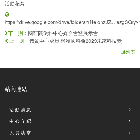
活動花絮：
：
https://drive.google.com/drive/folders/1NelonzJZJ7ezgSG
國研院儀科中心媒合會暨展示會
下一則：
恭賀中心成員 榮獲國科會2023未來科技獎
上一則：
回列表
站內連結
活動消息
中心介紹
人員執掌